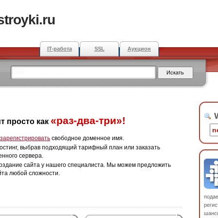
troyki.ru
IT-работа
SSL
Аукцион
W
«раз-два-три»!
т просто как
зарегистрировать
свободное доменное имя.
остинг, выбрав подходящий тарифный план или заказать
енного сервера.
оздание сайта у нашего специалиста. Мы можем предложить
йта любой сложности.
пода
регис
шанс