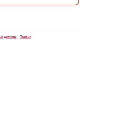
ся домены
·
Прокси