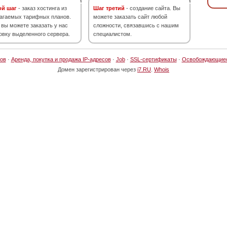
ой шаг
- заказ хостинга из
Шаг третий
- создание сайта. Вы
агаемых тарифных планов.
можете заказать сайт любой
 вы можете заказать у нас
сложности, связавшись с нашим
овку выделенного сервера.
специалистом.
ов
·
Аренда, покупка и продажа IP-адресов
·
Job
·
SSL-сертификаты
·
Освобождающие
Домен зарегистрирован через
i7.RU
.
Whois