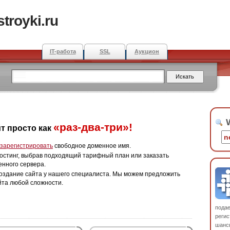
troyki.ru
IT-работа
SSL
Аукцион
W
«раз-два-три»!
т просто как
зарегистрировать
свободное доменное имя.
остинг, выбрав подходящий тарифный план или заказать
енного сервера.
оздание сайта у нашего специалиста. Мы можем предложить
йта любой сложности.
пода
регис
шанс