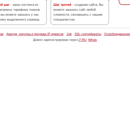
ой шаг
- заказ хостинга из
Шаг третий
- создание сайта. Вы
агаемых тарифных планов.
можете заказать сайт любой
 вы можете заказать у нас
сложности, связавшись с нашим
овку выделенного сервера.
специалистом.
ов
·
Аренда, покупка и продажа IP-адресов
·
Job
·
SSL-сертификаты
·
Освобождающие
Домен зарегистрирован через
i7.RU
.
Whois