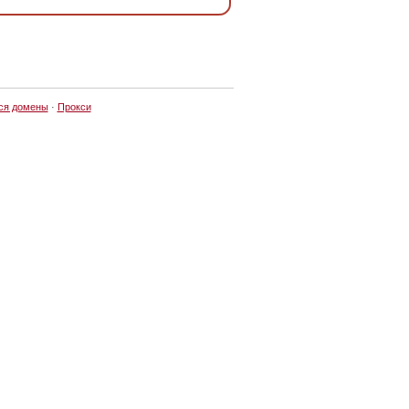
ся домены
·
Прокси